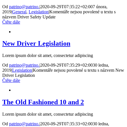
Od
patrino@patrino.
|
2020-09-29T07:35:22+02:00
7 února,
2019
|
General
,
Legislation
|
Komentáře nejsou povolené
u textu s
názvem Driver Safety Update
Čtěte dále
New Driver Legislation
Lorem ipsum dolor sit amet, consectetur adipiscing
Od
patrino@patrino.
|
2020-09-29T07:35:29+02:00
30 ledna,
2019
|
Legislation
|
Komentáře nejsou povolené
u textu s názvem New
Driver Legislation
Čtěte dále
The Old Fashioned 10 and 2
Lorem ipsum dolor sit amet, consectetur adipiscing
Od
patrino@patrino.
|
2020-09-29T07:35:33+02:00
30 ledna,