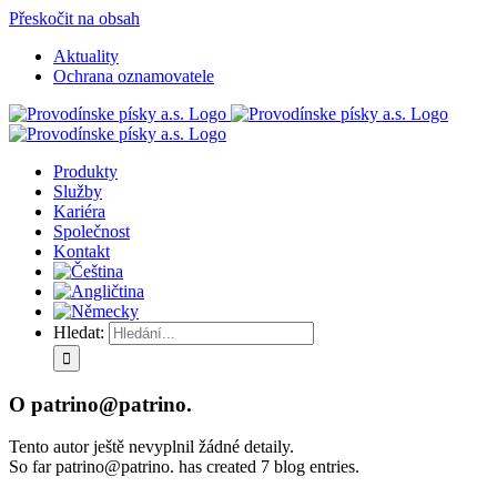
Přeskočit na obsah
Aktuality
Ochrana oznamovatele
Produkty
Služby
Kariéra
Společnost
Kontakt
Hledat:
O
patrino@patrino.
Tento autor ještě nevyplnil žádné detaily.
So far patrino@patrino. has created 7 blog entries.