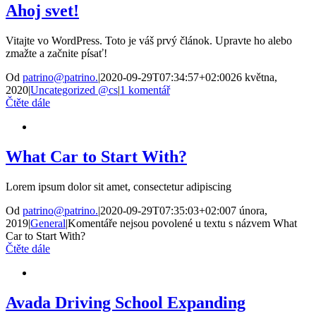
Ahoj svet!
Vitajte vo WordPress. Toto je váš prvý článok. Upravte ho alebo
zmažte a začnite písať!
Od
patrino@patrino.
|
2020-09-29T07:34:57+02:00
26 května,
2020
|
Uncategorized @cs
|
1 komentář
Čtěte dále
What Car to Start With?
Lorem ipsum dolor sit amet, consectetur adipiscing
Od
patrino@patrino.
|
2020-09-29T07:35:03+02:00
7 února,
2019
|
General
|
Komentáře nejsou povolené
u textu s názvem What
Car to Start With?
Čtěte dále
Avada Driving School Expanding