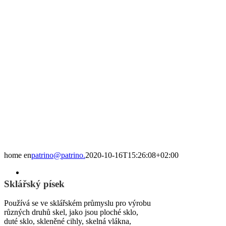
home en
patrino@patrino.
2020-10-16T15:26:08+02:00
Sklářský písek
Používá se ve sklářském průmyslu pro výrobu
různých druhů skel, jako jsou ploché sklo,
duté sklo, skleněné cihly, skelná vlákna,