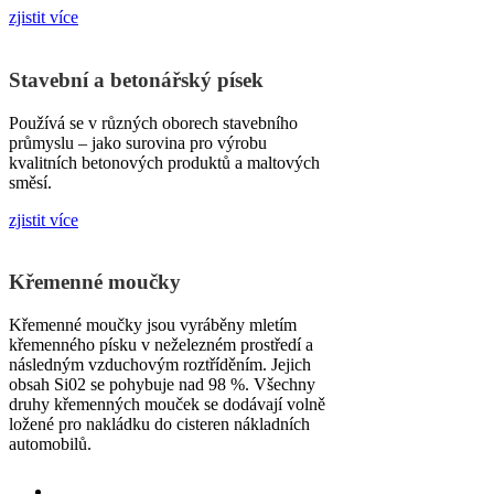
zjistit více
Stavební a betonářský písek
Používá se v různých oborech stavebního
průmyslu – jako surovina pro výrobu
kvalitních betonových produktů a maltových
směsí.
zjistit více
Křemenné moučky
Křemenné moučky jsou vyráběny mletím
křemenného písku v neželezném prostředí a
následným vzduchovým roztříděním. Jejich
obsah Si02 se pohybuje nad 98 %. Všechny
druhy křemenných mouček se dodávají volně
ložené pro nakládku do cisteren nákladních
automobilů.