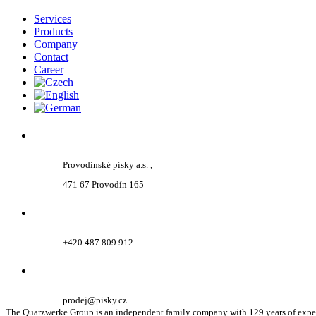
Services
Products
Company
Contact
Career
Provodínské písky a.s. ,
471 67 Provodín 165
+420 487 809 912
prodej@pisky.cz
The Quarzwerke Group is an independent family company with 129 years of experie