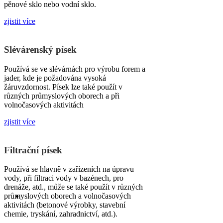
pěnové sklo nebo vodní sklo.
zjistit více
Slévárenský písek
Používá se ve slévárnách pro výrobu forem a
jader, kde je požadována vysoká
žáruvzdornost. Písek lze také použít v
různých průmyslových oborech a při
volnočasových aktivitách
zjistit více
Filtrační písek
Používá se hlavně v zařízeních na úpravu
vody, při filtraci vody v bazénech, pro
drenáže, atd., může se také použít v různých
průmyslových oborech a volnočasových
aktivitách (betonové výrobky, stavební
chemie, tryskání, zahradnictví, atd.).