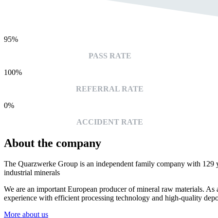
95%
PASS RATE
100%
REFERRAL RATE
0%
ACCIDENT RATE
About the company
The Quarzwerke Group is an independent family company with 129 yea
industrial minerals
We are an important European producer of mineral raw materials. As 
experience with efficient processing technology and high-quality depos
More about us