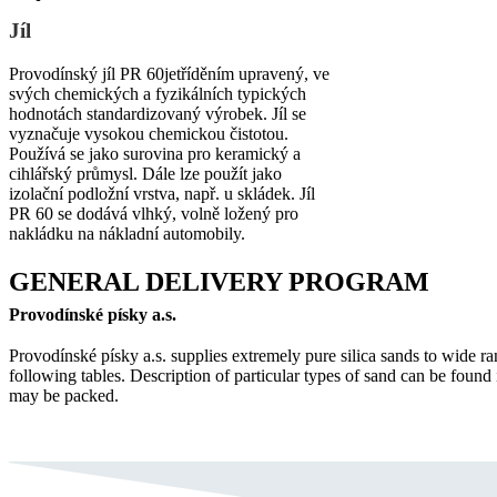
Jíl
Provodínský jíl PR 60jetříděním upravený, ve
svých chemických a fyzikálních typických
hodnotách standardizovaný výrobek. Jíl se
vyznačuje vysokou chemickou čistotou.
Používá se jako surovina pro keramický a
cihlářský průmysl. Dále lze použít jako
izolační podložní vrstva, např. u skládek. Jíl
PR 60 se dodává vlhký, volně ložený pro
nakládku na nákladní automobily.
GENERAL DELIVERY PROGRAM
Provodínské písky a.s.
Provodínské písky a.s. supplies extremely pure silica sands to wide ran
following tables. Description of particular types of sand can be found
may be packed.